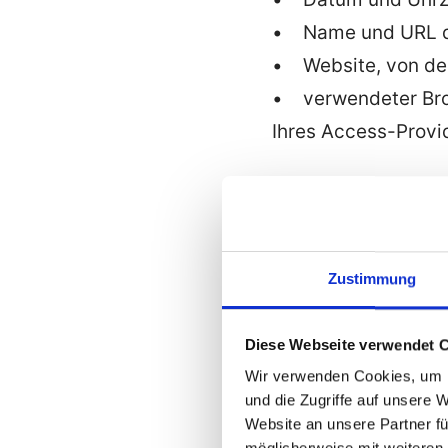
• Name und URL de
• Website, von der 
• verwendeter Bro
Ihres Access-Provi
Die genannten Date
• Gewährleistung 
• Gewährleistung e
Zustimmung
• Auswertung der S
• zu weiteren adm
Diese Webseite verwendet 
Wir verwenden Cookies, um I
Die Rechtsgrundlage
und die Zugriffe auf unsere 
berechtigtes Inter
Website an unsere Partner fü
möglicherweise mit weiteren