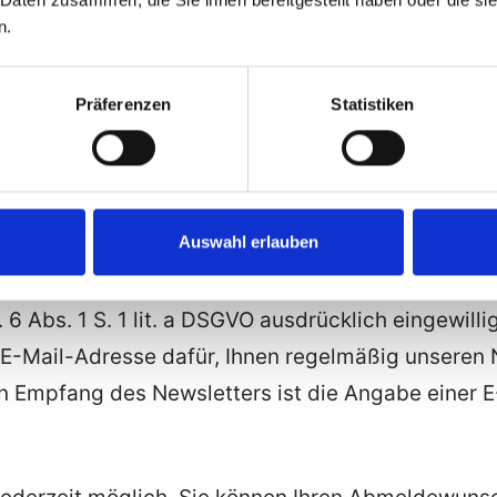
den wir die erhobenen Daten zu dem Zweck, Rücks
n.
Präferenzen
Statistiken
zen wir beim Besuch unserer Website(s) Cookies 
 Nähere Erläuterungen dazu erhalten Sie unter den
erklärung.
Auswahl erlauben
ür unseren Newsletter
 6 Abs. 1 S. 1 lit. a DSGVO ausdrücklich eingewilli
 E-Mail-Adresse dafür, Ihnen regelmäßig unseren 
n Empfang des Newsletters ist die Angabe einer 