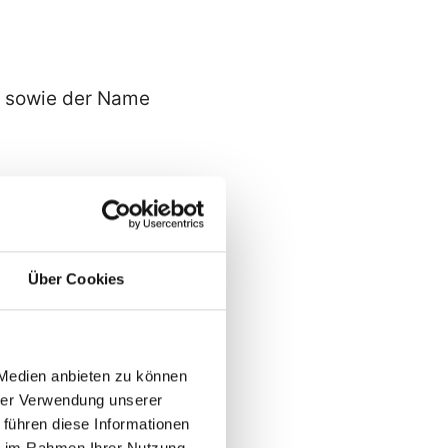
s sowie der Name
eitet:
site,
Über Cookies
 Medien anbieten zu können
it. f DSGVO. Unser
hrer Verwendung unserer
enerhebung. In
 führen diese Informationen
ie im Rahmen Ihrer Nutzung