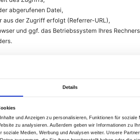
r abgerufenen Datei,
aus der Zugriff erfolgt (Referrer-URL),
wser und ggf. das Betriebssystem Ihres Rechner
ders.
n werden durch uns zu folgenden Zwecken verarb
eines reibungslosen Verbindungsaufbaus der Web
iner komfortablen Nutzung unserer Website,
Details
ystemsicherheit und -stabilität sowie
inistrativen Zwecken.
Cookies
nhalte und Anzeigen zu personalisieren, Funktionen für soziale
 für die Datenverarbeitung ist Art. 6 Abs. 1 S. 1 l
Website zu analysieren. Außerdem geben wir Informationen zu I
esse folgt aus oben aufgelisteten Zwecken zur Dat
r soziale Medien, Werbung und Analysen weiter. Unsere Partner
 Daten zusammen, die Sie ihnen bereitgestellt haben oder die s