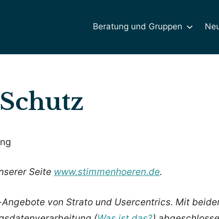
Beratung und Gruppen
Neu
Schutz
ung
unserer Seite
www.stimmenhoeren.de
.
-Angebote von Strato und Usercentrics. Mit beid
agsdatenverarbeitung (
Was ist das?
) abgeschlosse