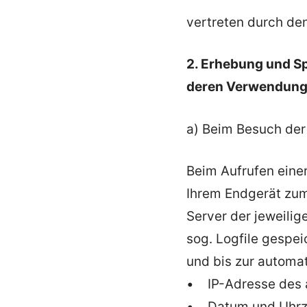
vertreten durch de
2. Erhebung und S
deren Verwendun
a) Beim Besuch der
Beim Aufrufen eine
Ihrem Endgerät zu
Server der jeweili
sog. Logfile gespei
und bis zur automa
• IP-Adresse des 
• Datum und Uhrzei