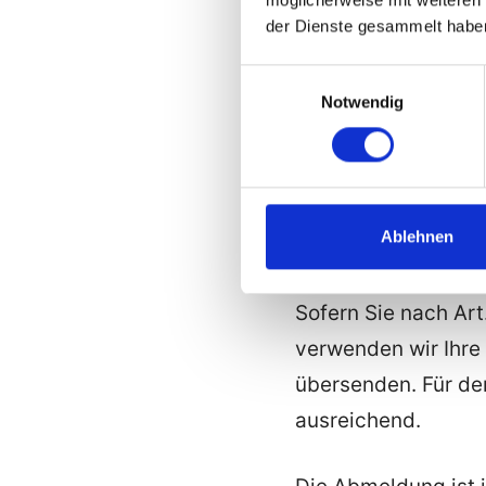
keinem Fall verwen
der Dienste gesammelt habe
Person zu ziehen.
Einwilligungsauswahl
Notwendig
Darüber hinaus set
Analysedienste ein.
dieser Datenschutz
Ablehnen
b) Bei Anmeldung f
Sofern Sie nach Art.
verwenden wir Ihre
übersenden. Für de
ausreichend.