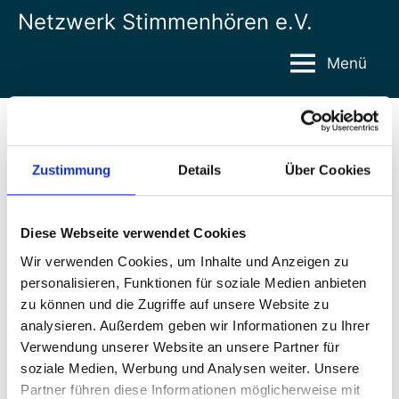
Zum
Netzwerk Stimmenhören e.V.
Inhalt
springen
Menü
Selbst-Hilfe
Zustimmung
Details
Über Cookies
Wie funktioniert Selbst-Hilfe?
Und was passsiert in Selbsthilfe-Gruppen?
Diese Webseite verwendet Cookies
In einer Selbsthilfe-Gruppe treffen sich
Wir verwenden Cookies, um Inhalte und Anzeigen zu
Menschen mit ähnlichen Problemen.
personalisieren, Funktionen für soziale Medien anbieten
zu können und die Zugriffe auf unsere Website zu
In der Selbsthilfe-Gruppe können Menschen
analysieren. Außerdem geben wir Informationen zu Ihrer
miteinander
Verwendung unserer Website an unsere Partner für
über ihre Probleme reden.
soziale Medien, Werbung und Analysen weiter. Unsere
Mitglieder der Selbsthilfe-Gruppe
Partner führen diese Informationen möglicherweise mit