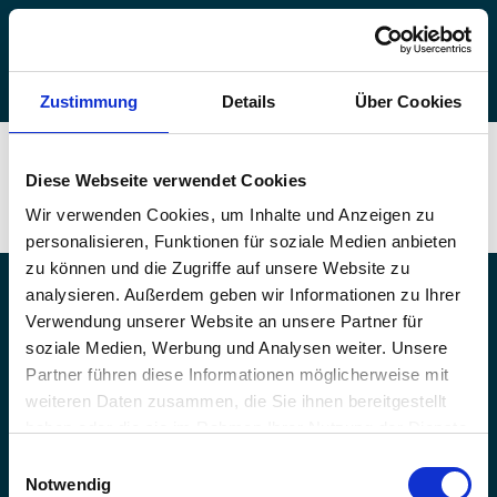
Zum
Netzwerk Stimmenhören e.V.
Inhalt
springen
Menü
Zustimmung
Details
Über Cookies
Unsere Satzung
Diese Webseite verwendet Cookies
Netzwerk Stimmenhören e.V. Satzung 11.2024
Herunterladen
Wir verwenden Cookies, um Inhalte und Anzeigen zu
personalisieren, Funktionen für soziale Medien anbieten
zu können und die Zugriffe auf unsere Website zu
analysieren. Außerdem geben wir Informationen zu Ihrer
Suchen
Verwendung unserer Website an unsere Partner für
soziale Medien, Werbung und Analysen weiter. Unsere
Datenschutz
Partner führen diese Informationen möglicherweise mit
Impressum
weiteren Daten zusammen, die Sie ihnen bereitgestellt
haben oder die sie im Rahmen Ihrer Nutzung der Dienste
Kontakt und Startseite
gesammelt haben.
Einwilligungsauswahl
Notwendig
Die Seite wurde zuletzt verändert am 6. August