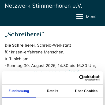
Zum
Netzwerk Stimmenhören e.V.
Inhalt
springen
Menü
„Schreiberei“
Die Schreiberei
, Schreib-Werkstatt
für krisen-erfahrene Menschen,
trifft sich am
·
Sonntag 30. August 2026, 14:30 bis 16:30 Uhr,
in der
Amerika-Gedenkbibliothek (AGB)
.
Zu Beginn des Treffens entscheiden die
Zustimmung
Details
Über Cookies
Teilnehmer*innen:
Das ist unser Schreib-Gegenstand: