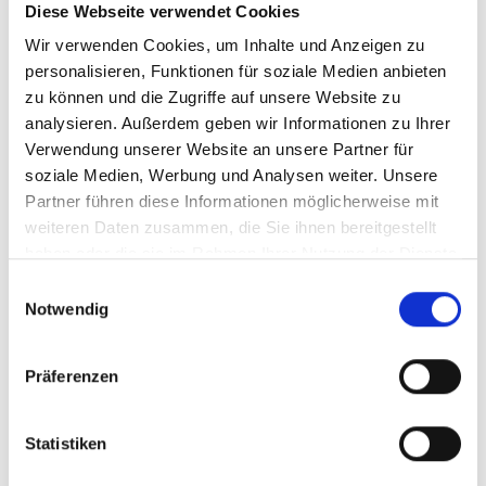
· ein Begriff,
Diese Webseite verwendet Cookies
· ein Wort,
Wir verwenden Cookies, um Inhalte und Anzeigen zu
· ein Thema,
personalisieren, Funktionen für soziale Medien anbieten
· ein Bild.
zu können und die Zugriffe auf unsere Website zu
analysieren. Außerdem geben wir Informationen zu Ihrer
Die Schreib-Phase dauert ungefähr 40 Minuten.
Verwendung unserer Website an unsere Partner für
In der zweiten Hälfte lesen die Teilnehmer*innen
soziale Medien, Werbung und Analysen weiter. Unsere
die geschriebenen Texte vor.
Partner führen diese Informationen möglicherweise mit
Alles ist freiwillig.
weiteren Daten zusammen, die Sie ihnen bereitgestellt
Die Schreib-Werkstatt dauert 90 Minuten.
haben oder die sie im Rahmen Ihrer Nutzung der Dienste
gesammelt haben.
Einwilligungsauswahl
Notwendig
Die „Schreiberei“ ist ein Angebot
geminsam mit dem Netzwerk Stimmenhören e.V.
Die „Schreiberei“ ist offen für alle,
Präferenzen
die gemeinsam schreiben möchten
und das Geschriebene teilen möchten.
Statistiken