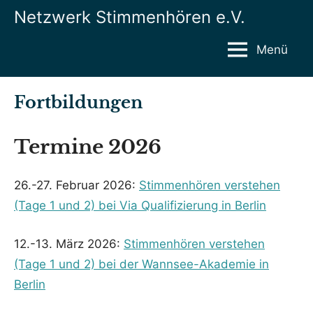
Zum
Netzwerk Stimmenhören e.V.
Inhalt
springen
Menü
Fortbildungen
Termine 2026
26.-27. Februar 2026:
Stimmenhören verstehen
(Tage 1 und 2) bei Via Qualifizierung in Berlin
12.-13. März 2026:
Stimmenhören verstehen
(Tage 1 und 2) bei der Wannsee-Akademie in
Berlin