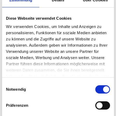
Einführungskurs
13./14.3.2025 LWL
Diese Webseite verwendet Cookies
akamentis, Dortmund, Stimmenhören verstehen:
Wir verwenden Cookies, um Inhalte und Anzeigen zu
Einführungskurs
personalisieren, Funktionen für soziale Medien anbieten
zu können und die Zugriffe auf unsere Website zu
analysieren. Außerdem geben wir Informationen zu Ihrer
27./28.3.2025 Wannseeakademie Berlin,
Verwendung unserer Website an unsere Partner für
Stimmenhören verstehen: Einführungskurs
soziale Medien, Werbung und Analysen weiter. Unsere
Partner führen diese Informationen möglicherweise mit
4./5.4.2025 DGSP Hannover, Stimmenhören
weiteren Daten zusammen, die Sie ihnen bereitgestellt
verstehen: Einführungskurs
haben oder die sie im Rahmen Ihrer Nutzung der Dienste
gesammelt haben.
Einwilligungsauswahl
22./23.5.2025 Vitos-Akademie, Giessen,
Notwendig
Stimmenhören verstehen: Einführungskurs
Präferenzen
10./11.7.2025 Via Qualifizierung, Berlin,