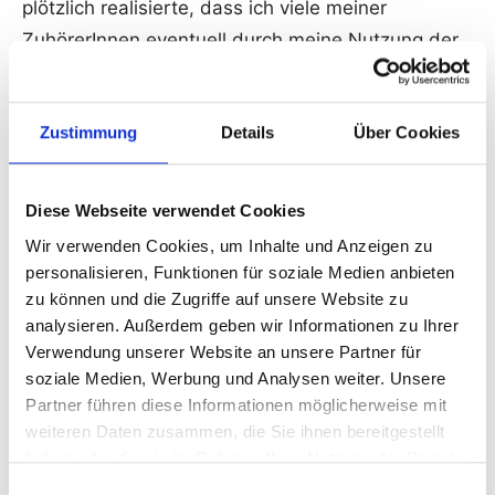
plötzlich realisierte, dass ich viele meiner
ZuhörerInnen eventuell durch meine Nutzung der
Worte “akustisches Halluzinieren” verletzen könnte
und wechselte mitten im Vortrag stattdessen zu
Zustimmung
Details
Über Cookies
“Stimmenhören”. Das habe ich danach
beibehalten. Auf der Rückreise fing ich an zu
planen, wie ich mein berufliches Handeln besser
Diese Webseite verwendet Cookies
an die in der Konferenz gewonnenen neuen
Wir verwenden Cookies, um Inhalte und Anzeigen zu
Erfahrungen anpassen kann.
personalisieren, Funktionen für soziale Medien anbieten
zu können und die Zugriffe auf unsere Website zu
Mit der Konferenz hatten Marius und Sandra nicht
analysieren. Außerdem geben wir Informationen zu Ihrer
Verwendung unserer Website an unsere Partner für
nur einen Ideenaustausch zwischen den
soziale Medien, Werbung und Analysen weiter. Unsere
Expertengruppen gestartet, die einander
Partner führen diese Informationen möglicherweise mit
tatsächlich zuhörten, sie hatten auch einen
weiteren Daten zusammen, die Sie ihnen bereitgestellt
Austausch zwischen gleichgesinnten KollegInnen
haben oder die sie im Rahmen Ihrer Nutzung der Dienste
aus Großbritannien, den Niederlanden, Belgien
gesammelt haben.
Einwilligungsauswahl